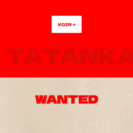
Fabrication
VOIR +
TATANKA
WANTED